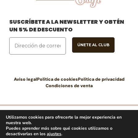
SUSCRÍBETE A LA NEWSLETTER Y OBTÉN
UN 5% DE DESCUENTO
Aviso legal
Política de cookies
Política de privacidad
Condiciones de venta
Utilizamos cookies para ofrecerte la mejor experiencia en
nuestra web.
Puedes aprender más sobre qué cookies utilizamos o
Desarrollado por
www.hbstudio.es
1
desactivarlas en los
ajustes
.
¿Necesitas ayuda?