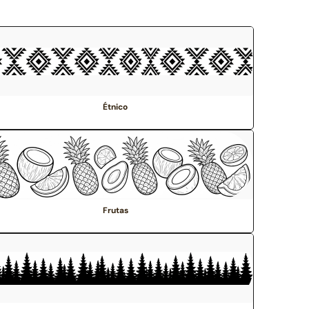
Étnico
Frutas