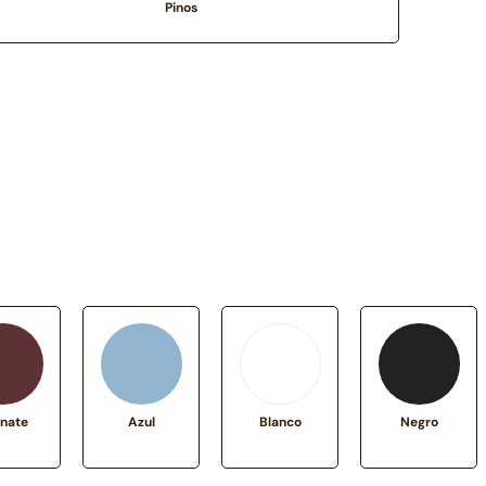
Pinos
nate
Azul
Blanco
Negro