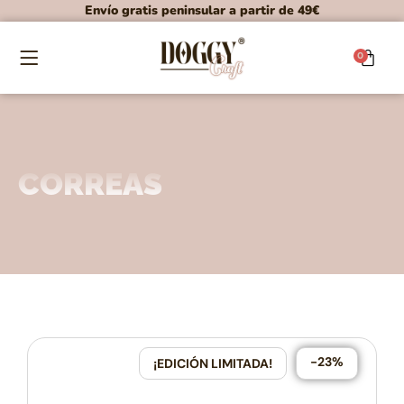
Envío gratis peninsular a partir de 49€
0
CORREAS
-23%
¡EDICIÓN LIMITADA!